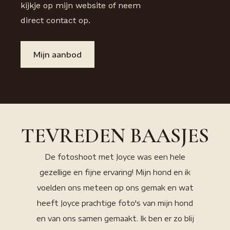
kijkje op mijn website of neem
direct contact op.
Mijn aanbod
TEVREDEN BAASJES
De fotoshoot met Joyce was een hele
"Joyce 
gezellige en fijne ervaring! Mijn hond en ik
onze 
voelden ons meteen op ons gemak en wat
honde
heeft Joyce prachtige foto's van mijn hond
Kyra on
en van ons samen gemaakt. Ik ben er zo blij
zolang