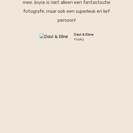
mee. Joyce is niet alleen een fantastische
Joyce h
fotografe, maar ook een superleuk en lief
ma
persoon!
wandel
laat lo
Davi & Eline
geni
Husky
wandeli
tot ni
wachten
aanrad