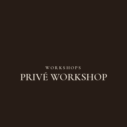
Ga
naar
de
inhoud
WORKSHOPS
PRIVÉ WORKSHOP